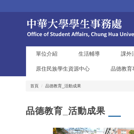
跳
到
主
要
內
容
區
單位介紹
生活輔導
課外
原住民族學生資源中心
品德教育
首頁
品德教育_活動成果
品德教育_活動成果