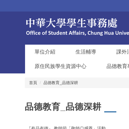
跳
到
主
要
內
容
區
單位介紹
生活輔導
課外
原住民族學生資源中心
品德教育
首頁
品德教育_品德深耕
品德教育_品德深耕
『有品有德』 教師節「敬師◎感恩」活動