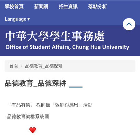
跳
學校首頁
新聞網
招生資訊
落點分析
到
主
Language▼
要
內
容
區
首頁
品德教育_品德深耕
品德教育_品德深耕
『有品有德』 教師節「敬師◎感恩」活動
品德教育架構系統圖
行政大樓3樓