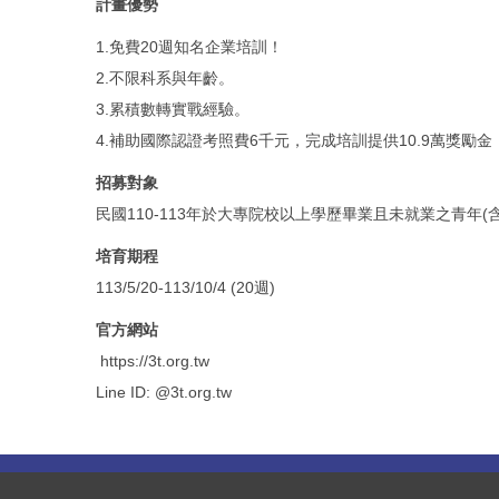
計畫優勢
1.免費20週知名企業培訓！
2.不限科系與年齡。
3.累積數轉實戰經驗。
4.補助國際認證考照費6千元，完成培訓提供10.9萬獎勵金
招募對象
民國110-113年於大專院校以上學歷畢業且未就業之青年
培育期程
113/5/20-113/10/4 (20週)
官方網站
https://3t.org.tw
Line ID: @3t.org.tw