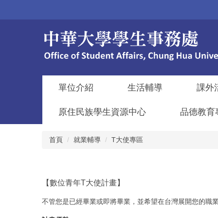
跳
到
主
要
內
容
區
單位介紹
生活輔導
課外
原住民族學生資源中心
品德教育
首頁
就業輔導
T大使專區
【數位青年T大使計畫】
不管您是已經畢業或即將畢業，並希望在台灣展開您的職