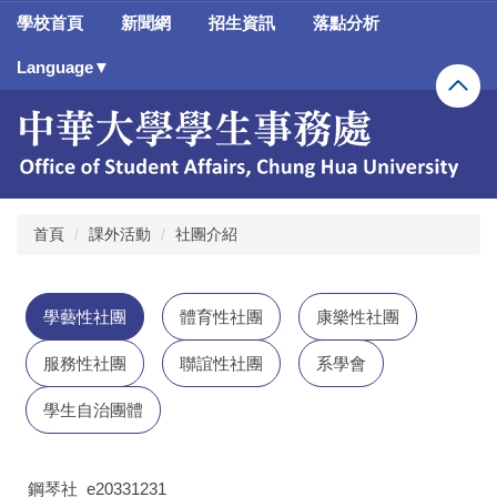
跳
學校首頁
新聞網
招生資訊
落點分析
到
主
Language▼
要
內
容
區
首頁
課外活動
社團介紹
學藝性社團
體育性社團
康樂性社團
服務性社團
聯誼性社團
系學會
學生自治團體
鋼琴社_e20331231