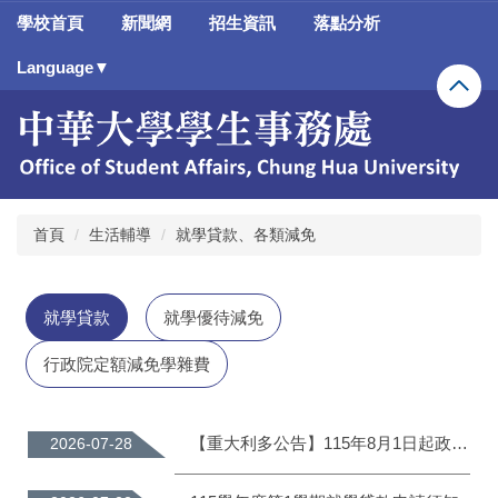
跳
學校首頁
新聞網
招生資訊
落點分析
到
主
Language▼
要
內
容
區
首頁
生活輔導
就學貸款、各類減免
就學貸款
就學優待減免
行政院定額減免學雜費
【重大利多公告】115年8月1日起政府推動「學貸利息再調降」等三大新措施暨就學貸款注意事項
2026-07-28