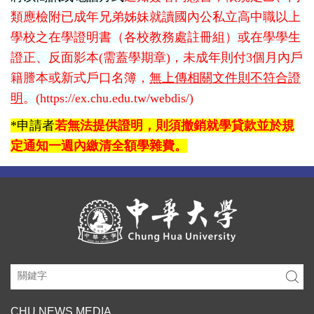
類應檢附已成年兄弟姊妹就讀國內公私立高中職以上
學校之在學證明書（各校教務處註冊組）或在學學生
證正、反面影本(需蓋學期章)，未成年則付3個月內戶
籍謄本或新式戶口名簿，
無上傳相關文件則不符合證
明
。(https://ex.chu.edu.tw/webdis/)
*
申請者
若無法提供證明，則須撤銷就學貸款並於規
定通知一週內繳清全額學雜費。
CHU NEWS MEDIA