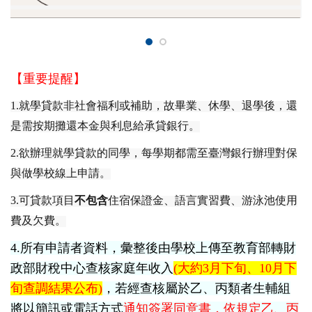
【重要提醒】
1.
就學貸款非社會福利或補助，故畢業、休學、退學後，還
是需按期攤還本金與利息給承貸銀行。
2.
欲辦理就學貸款的同學，每學期都需至臺灣銀行辦理對保
與做學校線上申請。
3.
可貸款項目
不包含
住宿保證金、語言實習費、游泳池使用
費及欠費。
4.
所有申請者資料，彙整後由學校上傳至教育部轉財
政部財稅中心查核家庭年收入
(
大約3月下旬、10月下
旬查調結果公布)
，若經查核屬於乙、丙類者生輔組
將以簡訊或電話方式
通知簽署同意書，依規定乙、丙