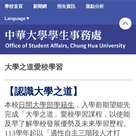
跳
學校首頁
新聞網
招生資訊
落點分析
到
主
Language▼
要
內
容
區
大學之道愛校學習
【認識大學之道】
本校
日間大學部學籍生
，入學前期望能先
完成「
大學之道」愛校學習課程
，以使能
及早了解學校發展優勢及未來學習歷程。
113學年起以「適性自主三階段人才打