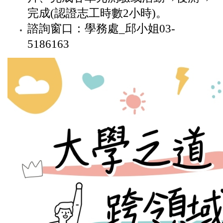
完成(認證志工時數2小時)。
諮詢窗口：學務處_邱小姐03-
5186163