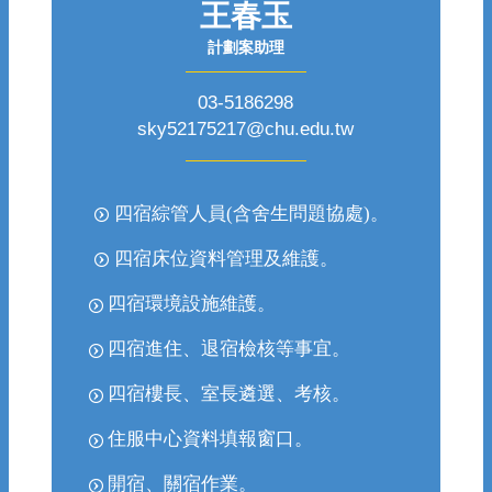
王春玉
計劃案助理
03-5186298
sky52175217@chu.edu.tw
四宿綜管人員(含舍生問題協處)
。
四宿床位資料管理及維護
。
四宿環境設施維護
。
四宿進住、退宿檢核等事宜
。
四宿樓長、室長遴選、考核
。
住服中心資料填報窗口
。
開宿、關宿作業
。