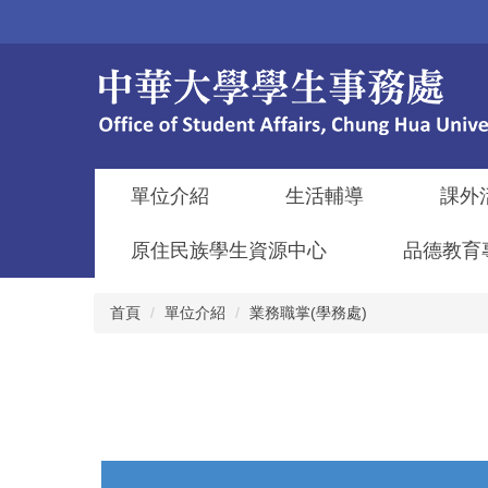
跳
到
主
要
內
容
區
單位介紹
生活輔導
課外
原住民族學生資源中心
品德教育
首頁
單位介紹
業務職掌(學務處)