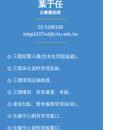
葉于任
計劃案助理
03-5186168
edge1107xd@chu.edu.tw
。
三宿綜管人員
(
含舍生問題協處)
。
三宿
床位資料管理及維
。
三宿
環境設施維護
。
三宿
樓長、室長遴選、考核
。
違規扣點、愛舍服務管理(結算)
。
住服中心網頁管理窗口
。
住服中心資料填報窗口