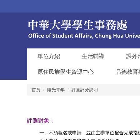
跳
到
主
要
內
容
區
單位介紹
生活輔導
課外
原住民族學生資源中心
品德教育
首頁
陽光青年
評量評分說明
評選對象：
一、不須報名或申請，並由主辦單位配合完成指