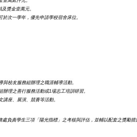
獎金壹萬貳仟元。
乙幀及獎金壹萬元。
生可於次一學年，優先申請學校宿舍床位。
輔導與校友服務組辦理之職涯輔導活動。
導組辦理之善行服務活動或1場志工培訓研習。
藝文講座、展演、競賽等活動。
務處負責學生三項「陽光指標」之考核與評估，並輔以配套之獎勵措