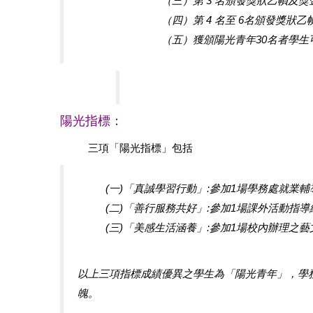
（三）第 3 名頒發獎狀乙幀及
（四）第 4 名至 6名頒發獎狀
（五）獲頒陽光青年30名者學
陽光指標：
三項「陽光指標」包括
(一)「真誠學習行動」:參加1場學務處就業
(二)「善行服務共好」:參加1場課外活動指
(三)「美感生活涵養」:參加1場校內辦理之
以上三項指標成績優異之學生為「陽光青年」，學
魄。