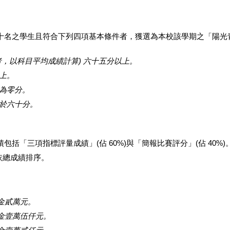
十名之學生且符合下列四項基本條件者，獲選為本校該學期之「陽光
，以科目平均成績計算) 六十五分以上。
上。
為零分。
於六十分。
「三項指標評量成績」(佔 60%)與「簡報比賽評分」(佔 40%)
後依總成績排序。
獎金貳萬元。
獎金壹萬伍仟元。