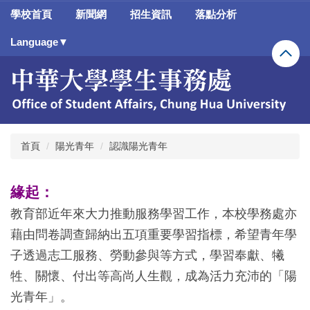
跳
學校首頁
新聞網
招生資訊
落點分析
到
主
Language▼
要
內
容
區
首頁
陽光青年
認識陽光青年
緣起：
教育部近年來大力推動服務學習工作，本校學務處亦
藉由問卷調查歸納出五項重要學習指標，希望青年學
子透過志工服務、勞動參與等方式，學習奉獻、犧
牲、關懷、付出等高尚人生觀，成為活力充沛的「陽
光青年」。