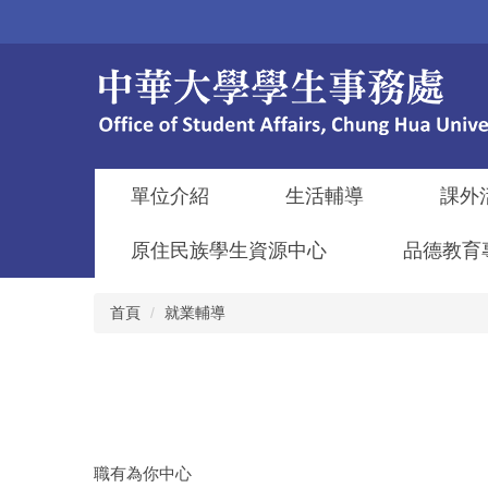
跳
到
主
要
內
容
區
單位介紹
生活輔導
課外
原住民族學生資源中心
品德教育
首頁
就業輔導
職有為你中心