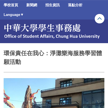
跳
學校首頁
新聞網
招生資訊
落點分析
到
主
Language▼
要
內
容
區
環保責任在我心：淨灘樂海服務學習體
願活動