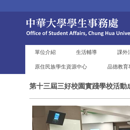
跳
到
主
要
內
容
區
單位介紹
生活輔導
課外
原住民族學生資源中心
品德教育
第十三屆三好校園實踐學校活動