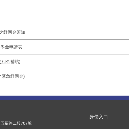
響之紓困金須知
助學金申請表
之租金補貼)
之緊急紓困金)
身份入口
竹市五福路二段707號