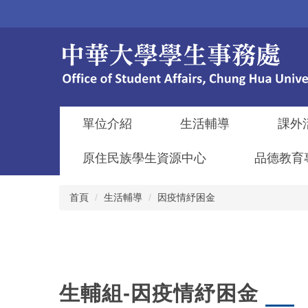
跳
到
主
要
內
容
區
單位介紹
生活輔導
課外
原住民族學生資源中心
品德教育
首頁
生活輔導
因疫情紓困金
生輔組-因疫情紓困金