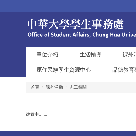
跳
到
主
要
內
容
區
單位介紹
生活輔導
課外
原住民族學生資源中心
品德教育
首頁
課外活動
志工相關
建置中........