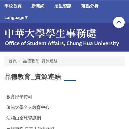
跳
學校首頁
新聞網
招生資訊
落點分析
到
主
Language▼
要
內
容
區
首頁
品德教育_資源連結
品德教育_資源連結
教育部學特司
師範大學全人教育中心
法相山全球資訊網
三好校園 星雲大師基金會