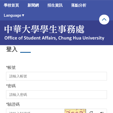
跳
學校首頁
新聞網
招生資訊
落點分析
到
主
Language▼
要
內
容
區
登入
*
帳號
*
密碼
*
驗證碼