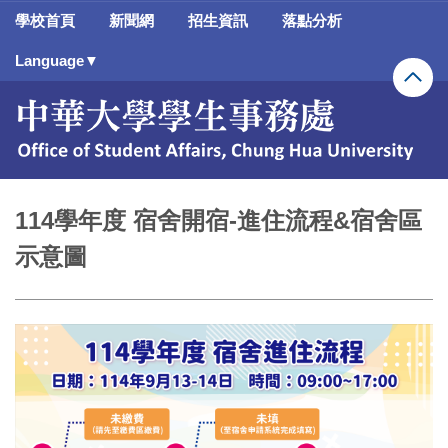
跳
學校首頁
新聞網
招生資訊
落點分析
到
主
Language▼
要
內
容
區
114學年度 宿舍開宿-進住流程&宿舍區
示意圖