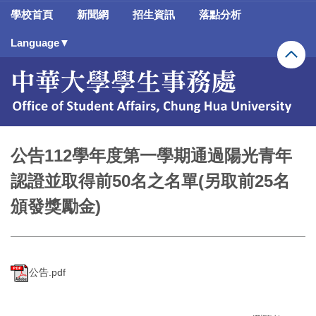
跳
學校首頁
新聞網
招生資訊
落點分析
到
主
Language▼
要
內
容
區
公告112學年度第一學期通過陽光青年
認證並取得前50名之名單(另取前25名
頒發獎勵金)
公告.pdf