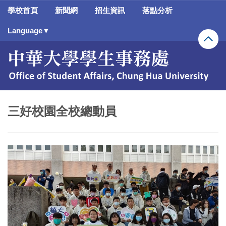
跳
學校首頁
新聞網
招生資訊
落點分析
到
主
Language▼
要
內
容
區
三好校園全校總動員