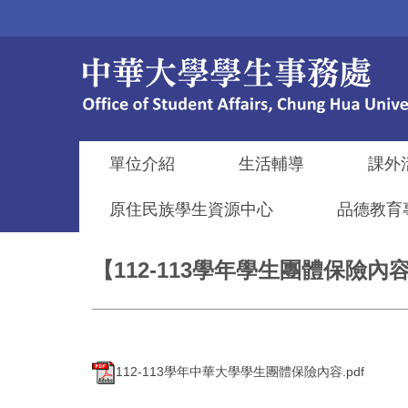
跳
到
主
要
內
容
區
單位介紹
生活輔導
課外
原住民族學生資源中心
品德教育
【112-113學年學生團體保險內
112-113學年中華大學學生團體保險內容.pdf