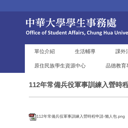
跳
到
主
要
內
容
區
單位介紹
生活輔導
課外
原住民族學生資源中心
品德教育
112年常備兵役軍事訓練入營時
112年常備兵役軍事訓練入營時程申請-懶人包.png